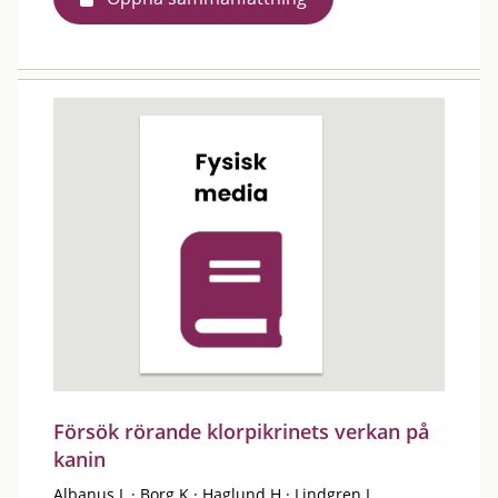
Försök rörande klorpikrinets verkan på
kanin
Albanus L
·
Borg K
·
Haglund H
·
Lindgren I