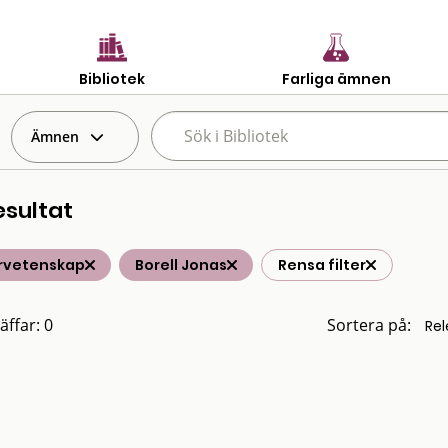
Bibliotek
Farliga ämnen
Ämnen
esultat
rvetenskap
Borell Jonas
Rensa filter
äffar: 0
Sortera på: