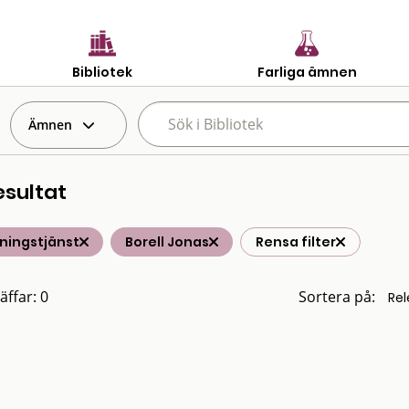
Bibliotek
Farliga ämnen
Ämnen
esultat
ningstjänst
Borell Jonas
Rensa filter
äffar: 0
Sortera på: