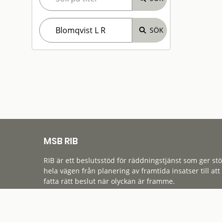
MSB RIB
RIB är ett beslutsstöd för räddningstjänst som ger st
hela vägen från planering av framtida insatser till att
fatta rätt beslut när olyckan är framme.
Tillgänglighet
Cookies