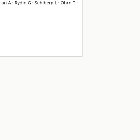
man A
·
Rydin G
·
Sehlberg L
·
Öhrn T
·