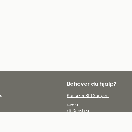
Behöver du hjälp?
öd
Kontakta RIB Support
E-POST
rib@msb.se