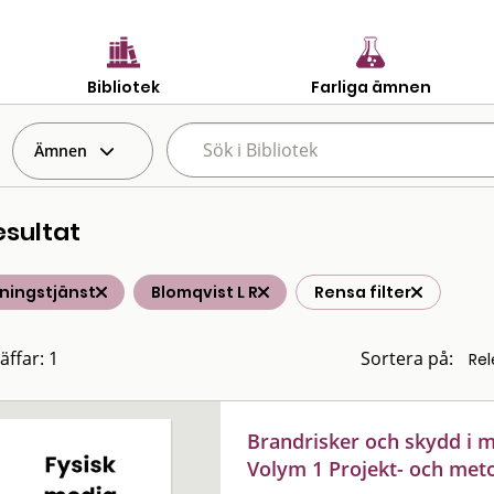
Bibliotek
Farliga ämnen
Ämnen
esultat
ningstjänst
Blomqvist L R
Rensa filter
äffar: 1
Sortera på:
Brandrisker och skydd i m
Volym 1 Projekt- och met