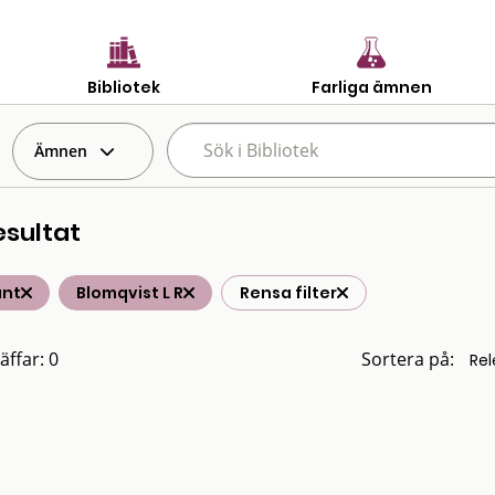
Bibliotek
Farliga ämnen
Ämnen
esultat
änt
Blomqvist L R
Rensa filter
äffar: 0
Sortera på: