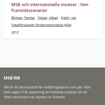
MSB och internationella insatser : fem
framtidsscenarier
Åhman, Teresa
·
Tejpar, Johan
·
Frelin, Jan
Totalförsvarets forskningsinstitut (FOI)
2012
MSB RIB
RIB är ett beslutsstöd för räddningstjänst som ger stöd
hela vägen från planering av framtida insatser till att
fatta rätt beslut när olyckan är framme.