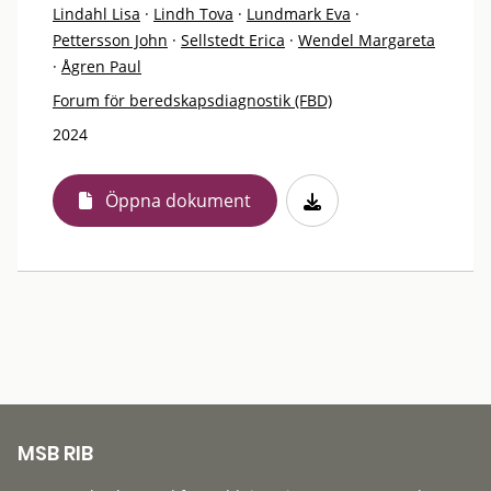
Lindahl Lisa
·
Lindh Tova
·
Lundmark Eva
·
Pettersson John
·
Sellstedt Erica
·
Wendel Margareta
·
Ågren Paul
Forum för beredskapsdiagnostik (FBD)
2024
Öppna dokument
MSB RIB