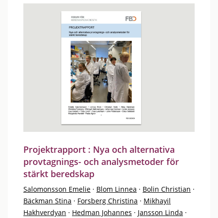
Projektrapport : Nya och alternativa
provtagnings- och analysmetoder för
stärkt beredskap
Salomonsson Emelie
·
Blom Linnea
·
Bolin Christian
·
Bäckman Stina
·
Forsberg Christina
·
Mikhayil
Hakhverdyan
·
Hedman Johannes
·
Jansson Linda
·