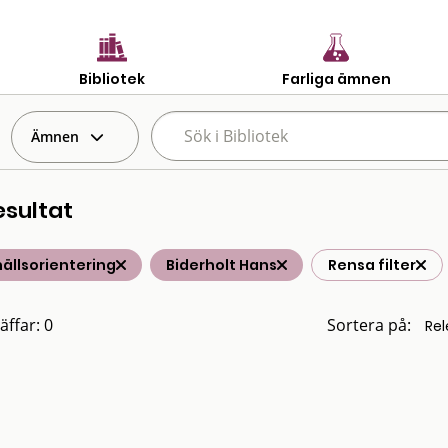
Bibliotek
Farliga ämnen
Ämnen
esultat
ällsorientering
Biderholt Hans
Rensa filter
äffar: 0
Sortera på: