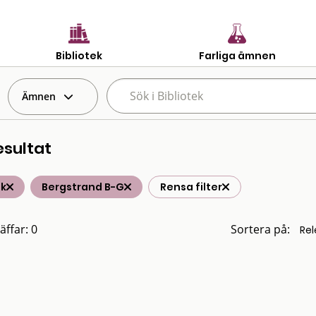
Bibliotek
Farliga ämnen
Ämnen
esultat
ik
Bergstrand B-G
Rensa filter
äffar: 0
Sortera på: