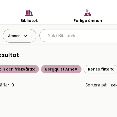
Bibliotek
Farliga ämnen
Ämnen
esultat
in och friskvård
Bergquist Arne
Rensa filter
äffar: 0
Sortera på: