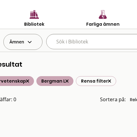
Bibliotek
Farliga ämnen
Ämnen
esultat
rvetenskap
Bergman L
Rensa filter
äffar: 0
Sortera på: