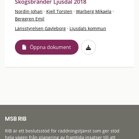
Skogsbränder Ljusdal 2018
Nordin Johan
·
Kjell Torsten
·
Warberg Mikaela
·
Berggren Emil
Länsstyrelsen Gävleborg
·
Ljusdals kommun
Öppna dokument
MSB RIB
RIB är ett beslutsstöd för räddningstjänst som ger stöd
hela vägen från planering av framtida insatser till att