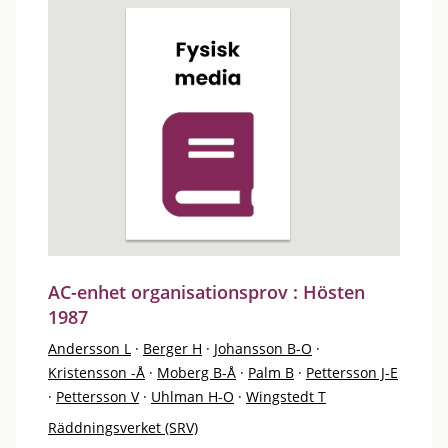
AC-enhet organisationsprov : Hösten
1987
Andersson L
·
Berger H
·
Johansson B-O
·
Kristensson -Å
·
Moberg B-Å
·
Palm B
·
Pettersson J-E
·
Pettersson V
·
Uhlman H-O
·
Wingstedt T
Räddningsverket (SRV)