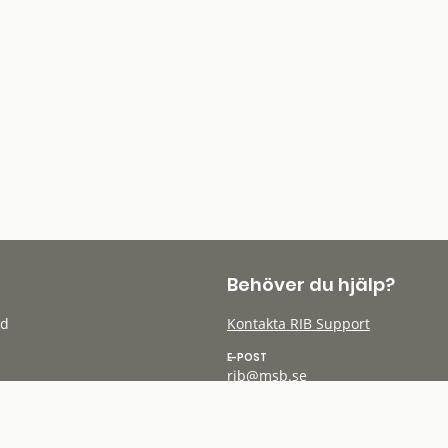
Behöver du hjälp?
öd
Kontakta RIB Support
E-POST
rib@msb.se