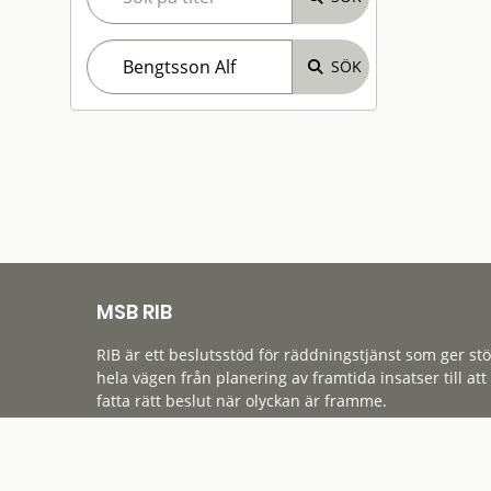
MSB RIB
RIB är ett beslutsstöd för räddningstjänst som ger st
hela vägen från planering av framtida insatser till att
fatta rätt beslut när olyckan är framme.
Tillgänglighet
Cookies