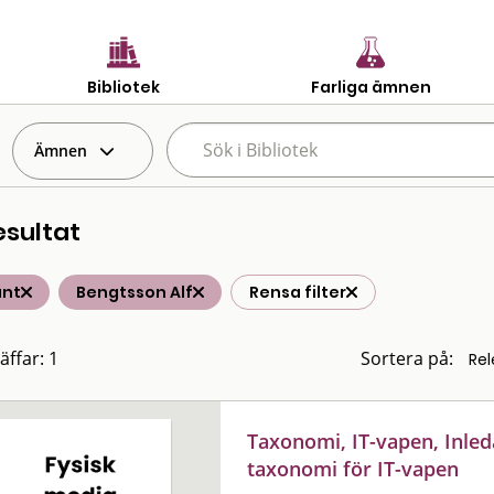
Bibliotek
Farliga ämnen
Ämnen
esultat
änt
Bengtsson Alf
Rensa filter
äffar: 1
Sortera på:
Taxonomi, IT-vapen, Inled
taxonomi för IT-vapen