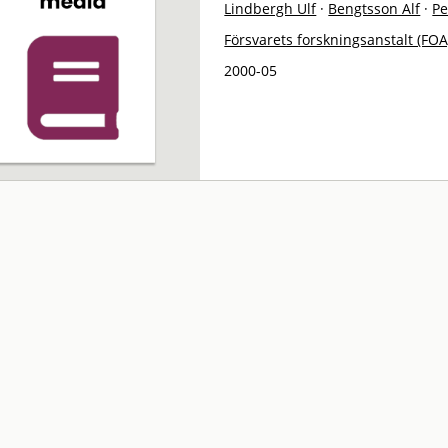
Lindbergh Ulf
·
Bengtsson Alf
·
Pe
Försvarets forskningsanstalt (FOA
2000-05