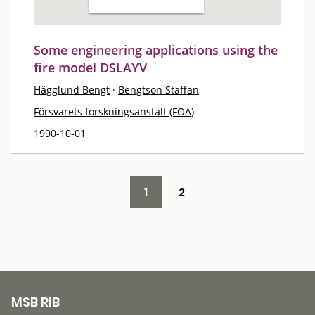
Some engineering applications using the
fire model DSLAYV
Hägglund Bengt
·
Bengtson Staffan
Försvarets forskningsanstalt (FOA)
1990-10-01
1
2
MSB RIB