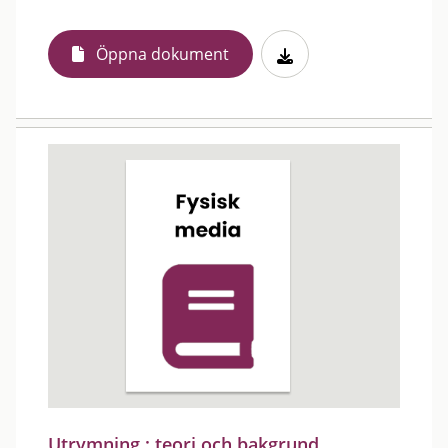
Öppna dokument
Utrymning : teori och bakgrund