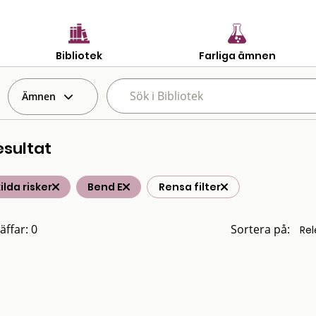
Bibliotek
Farliga ämnen
Ämnen
esultat
ilda risker
Bend E
Rensa filter
äffar: 0
Sortera på: