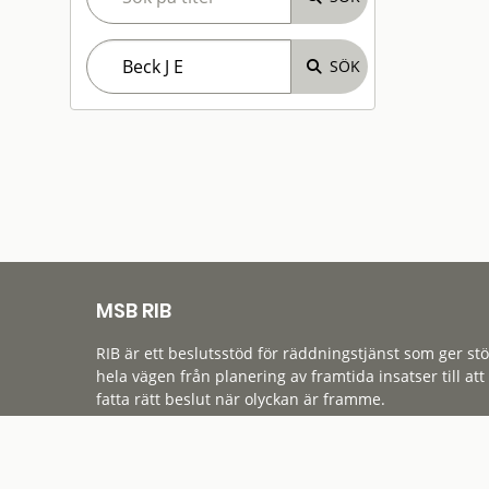
MSB RIB
RIB är ett beslutsstöd för räddningstjänst som ger st
hela vägen från planering av framtida insatser till att
fatta rätt beslut när olyckan är framme.
Tillgänglighet
Cookies