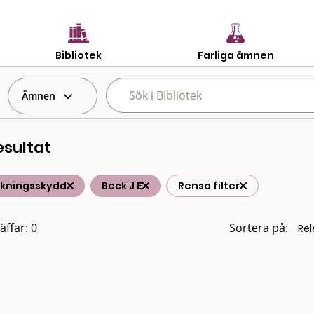
Bibliotek
Farliga ämnen
Ämnen
esultat
lkningsskydd
Beck J E
Rensa filter
äffar: 0
Sortera på: