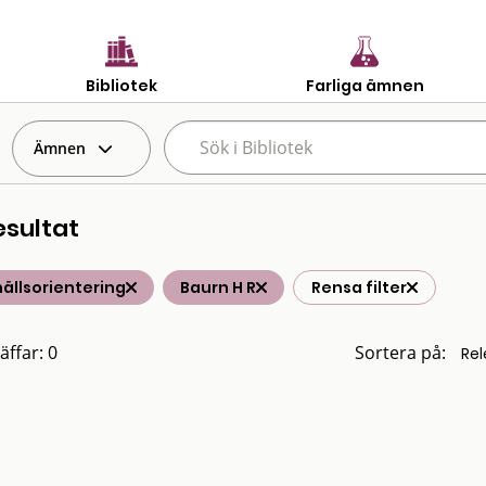
Bibliotek
Farliga ämnen
Ämnen
esultat
ällsorientering
Baurn H R
Rensa filter
äffar: 0
Sortera på: