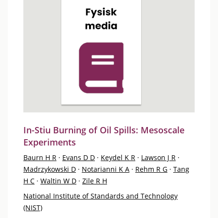
In-Stiu Burning of Oil Spills: Mesoscale
Experiments
Baurn H R
·
Evans D D
·
Keydel K R
·
Lawson J R
·
Madrzykowski D
·
Notarianni K A
·
Rehm R G
·
Tang
H C
·
Waltin W D
·
Zile R H
National Institute of Standards and Technology
(NIST)