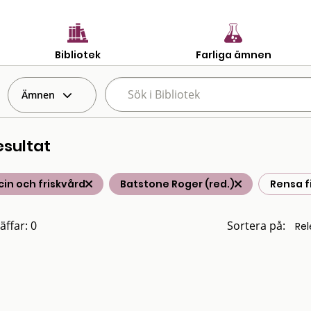
Bibliotek
Farliga ämnen
Ämnen
esultat
in och friskvård
Batstone Roger (red.)
Rensa fi
äffar: 0
Sortera på: