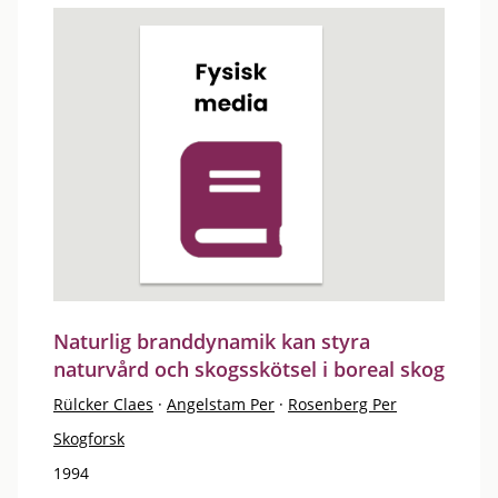
Naturlig branddynamik kan styra
naturvård och skogsskötsel i boreal skog
Rülcker Claes
·
Angelstam Per
·
Rosenberg Per
Skogforsk
1994