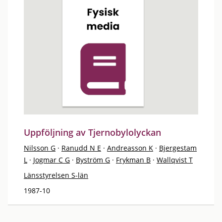
Uppföljning av Tjernobylolyckan
Nilsson G
·
Ranudd N E
·
Andreasson K
·
Bjergestam
L
·
Jogmar C G
·
Byström G
·
Frykman B
·
Wallqvist T
Länsstyrelsen S-län
1987-10