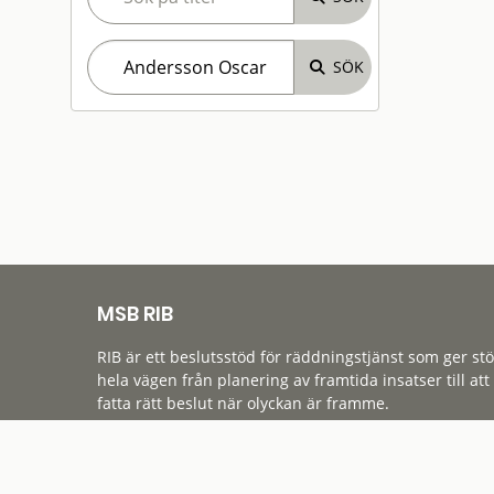
MSB RIB
RIB är ett beslutsstöd för räddningstjänst som ger st
hela vägen från planering av framtida insatser till att
fatta rätt beslut när olyckan är framme.
Tillgänglighet
Cookies