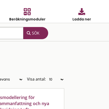
Beräkningsmoduler
Ladda ner
Visa antal:
gsmodellering för
tsammanfattning och nya