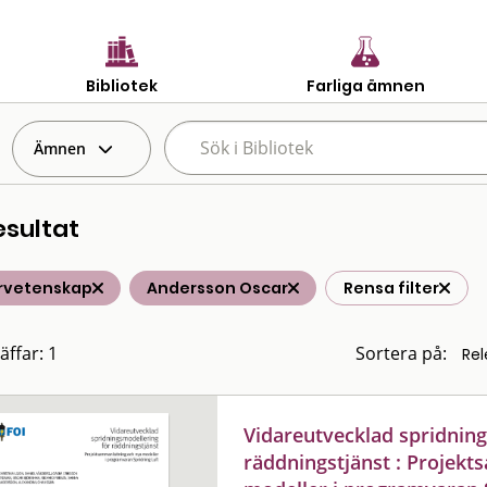
Bibliotek
Farliga ämnen
Ämnen
esultat
rvetenskap
Andersson Oscar
Rensa filter
äffar: 1
Sortera på:
Vidareutvecklad spridnin
räddningstjänst : Projek