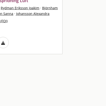
Spridning Luft
Rydman Eriksson Joakim
·
Björnham
on Sanna
·
Johansson Alexandra
 (FOI)