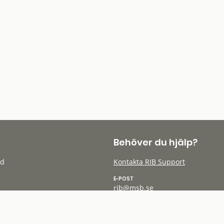
Behöver du hjälp?
öd
Kontakta RIB Support
E-POST
rib@msb.se