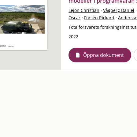
modeller i programvaran 
Lejon Christian
·
Vågberg Daniel
·
Oscar
·
Forsén Rickard
·
Anderss
Totalförsvarets forskningsinstitut
2022
Öppna dokument