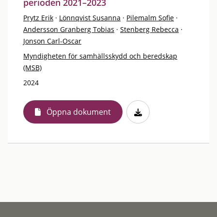
perioden 2021–2023
Prytz Erik
·
Lönnqvist Susanna
·
Pilemalm Sofie
·
Andersson Granberg Tobias
·
Stenberg Rebecca
·
Jonson Carl-Oscar
Myndigheten för samhällsskydd och beredskap
(MSB)
2024
Öppna dokument