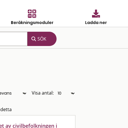
Beräkningsmoduler
Ladda ner
Visa antal:
 detta
 av civilbefolkningen i