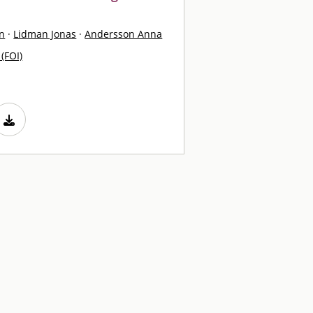
n
·
Lidman Jonas
·
Andersson Anna
 (FOI)