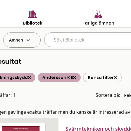
Bibliotek
Farliga ämnen
Ämnen
esultat
lkningsskydd
Andersson K E
Rensa filter
äffar: 1
Sortera på:
en gav inga exakta träffar men du kanske är intresserad av
Svärmtekniken och skyddet