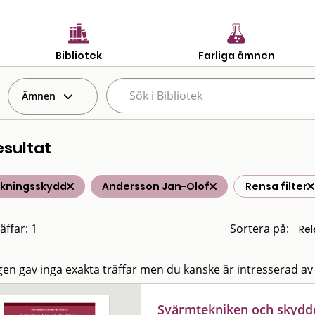
Bibliotek
Farliga ämnen
Ämnen
esultat
lkningsskydd
Andersson Jan-Olof
Rensa filter
äffar: 1
Sortera på:
en gav inga exakta träffar men du kanske är intresserad av
Svärmtekniken och skyddet