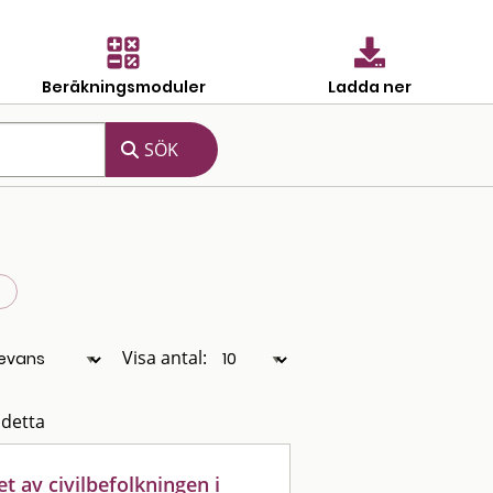
Beräkningsmoduler
Ladda ner
Visa antal:
 detta
 av civilbefolkningen i