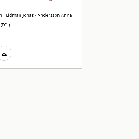
n
·
Lidman Jonas
·
Andersson Anna
 (FOI)