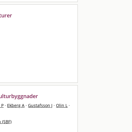
turer
ulturbyggnader
 P
·
Ekberg A
·
Gustafsson J
·
Olin L
·
 (SBF)