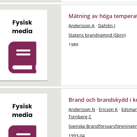
Mätning av höga tempera
Andersson A
·
Dahlén J
Statens brandnämnd (Sbrn)
1989
Brand och brandskydd i k
Andersson N
·
Ericson K
·
Edsmar
Tornberg C
Svenska Brandförsvarsföreningen
1993-04