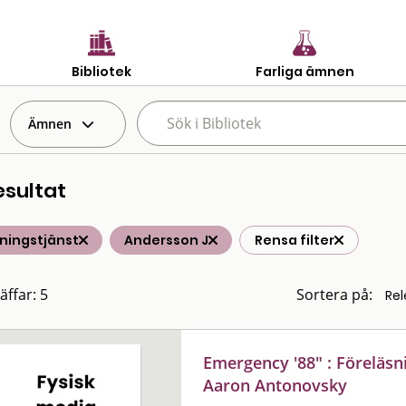
Bibliotek
Farliga ämnen
Ämnen
esultat
ningstjänst
Andersson J
Rensa filter
äffar: 5
Sortera på:
Emergency '88" : Föreläs
Aaron Antonovsky