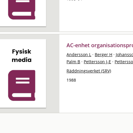
AC-enhet organisationspr
Andersson L
·
Berger H
·
Johanss
Palm B
·
Pettersson J-E
·
Petterss
Räddningsverket (SRV)
1988