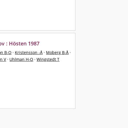
ov : Hösten 1987
on B-O
·
Kristensson -Å
·
Moberg B-Å
·
on V
·
Uhlman H-O
·
Wingstedt T