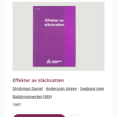
Effekter av släckvatten
Stridsman Daniel
·
Andersson Jörgen
·
Svedung Inge
Räddningsverket (SRV)
1997