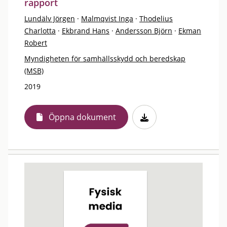
rapport
Lundälv Jörgen
·
Malmqvist Inga
·
Thodelius
Charlotta
·
Ekbrand Hans
·
Andersson Björn
·
Ekman
Robert
Myndigheten för samhällsskydd och beredskap
(MSB)
2019
Öppna dokument