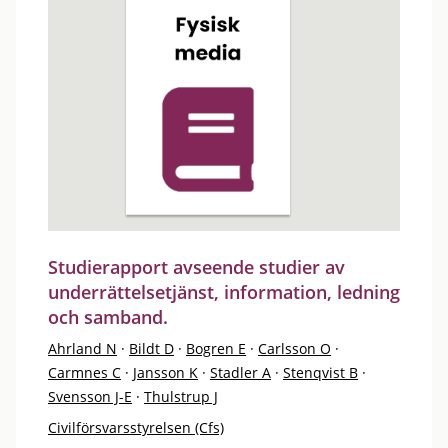
Studierapport avseende studier av
underrättelsetjänst, information, ledning
och samband.
Ahrland N
·
Bildt D
·
Bogren E
·
Carlsson O
·
Carmnes C
·
Jansson K
·
Stadler A
·
Stenqvist B
·
Svensson J-E
·
Thulstrup J
Civilförsvarsstyrelsen (Cfs)