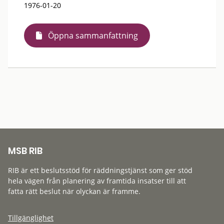
1976-01-20
Öppna sammanfattning
MSB RIB
RIB är ett beslutsstöd för räddningstjänst som ger stöd
hela vägen från planering av framtida insatser till att
fatta rätt beslut när olyckan är framme.
Tillgänglighet