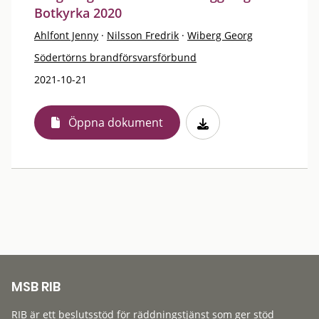
Botkyrka 2020
Ahlfont Jenny
·
Nilsson Fredrik
·
Wiberg Georg
Södertörns brandförsvarsförbund
2021-10-21
Öppna dokument
MSB RIB
RIB är ett beslutsstöd för räddningstjänst som ger stöd