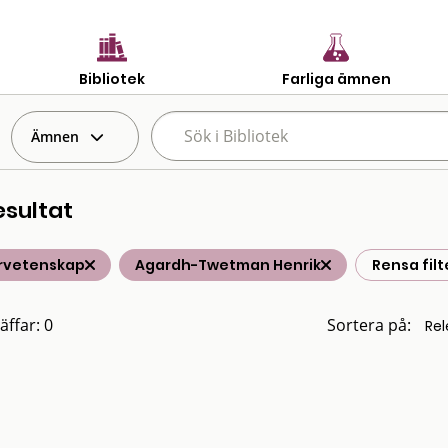
Bibliotek
Farliga ämnen
Ämnen
esultat
rvetenskap
Agardh-Twetman Henrik
Rensa filt
äffar: 0
Sortera på: