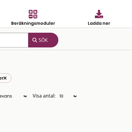
Beräkningsmoduler
Ladda ner
er
Visa antal: