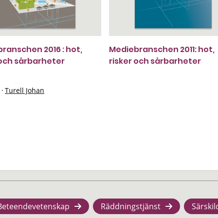
ranschen 2016 : hot,
Mediebranschen 2011: hot,
 och sårbarheter
risker och sårbarheter
·
Turell Johan
Beteendevetenskap
Räddningstjänst
Särskil