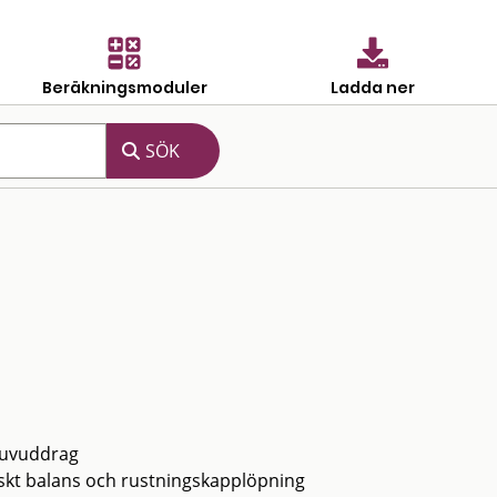
Beräkningsmoduler
Ladda ner
 huvuddrag
egiskt balans och rustningskapplöpning