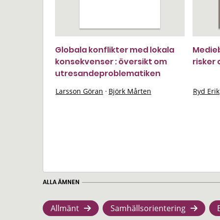
Globala konflikter med lokala
Medieb
konsekvenser : översikt om
risker
utresandeproblematiken
Larsson Göran
·
Björk Mårten
Ryd Erik
ALLA ÄMNEN
Allmänt
Samhällsorientering