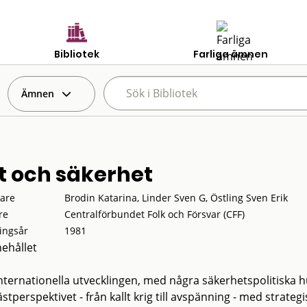
Bibliotek
Farliga ämnen
Ämnen
t och säkerhet
tare
Brodin Katarina, Linder Sven G, Östling Sven Erik
re
Centralförbundet Folk och Försvar (CFF)
ingsår
1981
nehållet
nternationella utvecklingen, med några säkerhetspolitiska
stperspektivet - från kallt krig till avspänning - med strat