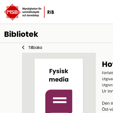
Bibliotek
Tillbaka
Ho
Förfat
Utgiva
Utgivn
Ur in
Den i
Öst-vä