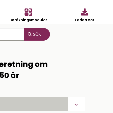
Beräkningsmoduler
Ladda ner
beretning om
50 år