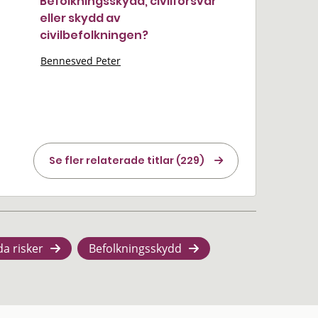
Befolkningsskydd, civilförsvar
n
eller skydd av
civilbefolkningen?
Bennesved Peter
Se fler relaterade titlar (229)
da risker
Befolkningsskydd