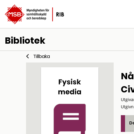
Bibliotek
Tillbaka
Nå
Ci
Utgiva
Utgivn
De