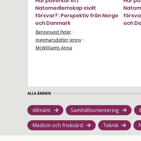
Hur påverkar ett
Hur på
Natomedlemskap civilt
Natome
försvar? : Perspektiv från Norge
försva
och Danmark
och D
Bennesved Peter
·
Ingemarsdotter Jenny
·
McWilliams Anna
ALLA ÄMNEN
Allmänt
Samhällsorientering
Medicin och friskvård
Teknik