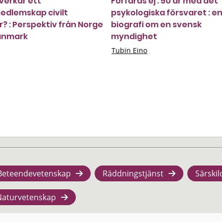
verkar ett
Förfäras ej : 50 år med det
dlemskap civilt
psykologiska försvaret : e
r? : Perspektiv från Norge
biografi om en svensk
anmark
myndighet
Tubin Eino
Beteendevetenskap
Räddningstjänst
Särskil
Naturvetenskap