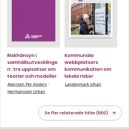
Riskhänsyn i
Kommunala
samhällsutvecklinge
webbplatsers
n : tre uppsatser om
kommunikation om
teorier och modeller
lokala risker
Akersten Per Anders
·
Landenmark Johan
Hermansson Urban
Se fler relaterade titlar (660)