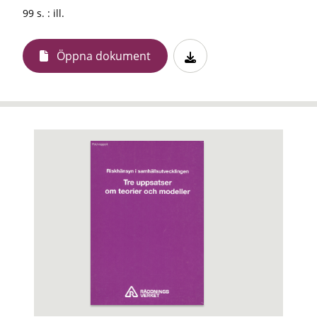
99 s. : ill.
Öppna dokument