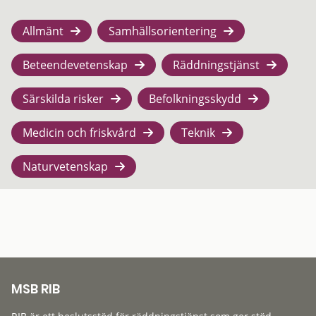
Allmänt
Samhällsorientering
Beteendevetenskap
Räddningstjänst
Särskilda risker
Befolkningsskydd
Medicin och friskvård
Teknik
Naturvetenskap
MSB RIB