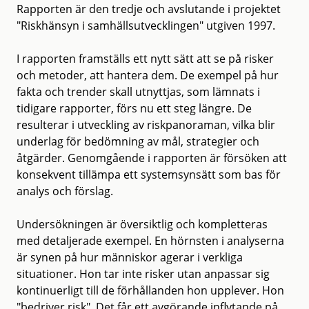
Rapporten är den tredje och avslutande i projektet
"Riskhänsyn i samhällsutvecklingen" utgiven 1997.
I rapporten framställs ett nytt sätt att se på risker
och metoder, att hantera dem. De exempel på hur
fakta och trender skall utnyttjas, som lämnats i
tidigare rapporter, förs nu ett steg längre. De
resulterar i utveckling av riskpanoraman, vilka blir
underlag för bedömning av mål, strategier och
åtgärder. Genomgående i rapporten är försöken att
konsekvent tillämpa ett systemsynsätt som bas för
analys och förslag.
Undersökningen är översiktlig och kompletteras
med detaljerade exempel. En hörnsten i analyserna
är synen på hur människor agerar i verkliga
situationer. Hon tar inte risker utan anpassar sig
kontinuerligt till de förhållanden hon upplever. Hon
"bedriver risk". Det får ett avgörande inflytande på