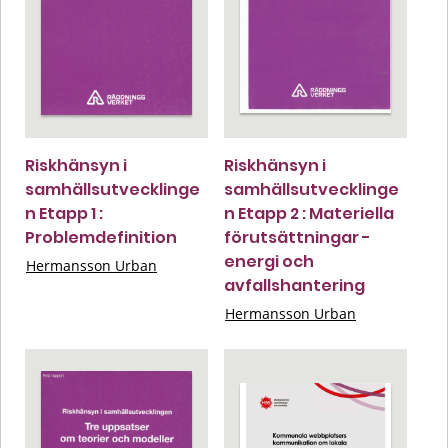
Riskhänsyn i
Riskhänsyn i
samhällsutvecklinge
samhällsutvecklinge
n Etapp 1 :
n Etapp 2 : Materiella
Problemdefinition
förutsättningar -
energi och
Hermansson Urban
avfallshantering
Hermansson Urban