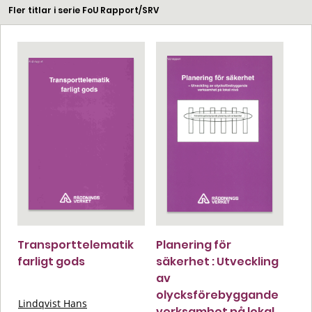
Fler titlar i serie FoU Rapport/SRV
Transporttelematik
Planering för
farligt gods
säkerhet : Utveckling
av
olycksförebyggande
Lindqvist Hans
verksamhet på lokal