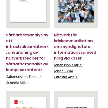
Sårbarhetsanalys av
Nätverk för
ett
kriskommunikation :
infrastrukturnätverk
om myndigheters
: användning av
informationssamord
nätverksteorier för
ning vid kriser
sårbarhetsanalys av
Johansson Catrin
·
komplexa nätverk
Jendel Lena
·
Salomonsson Tobias
·
Ottestig Ann T.
Schéele Mikael