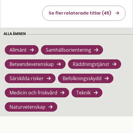
Se fler relaterade titlar (45)
ALLA ÄMNEN
Allmänt
Samhällsorientering
Beteendevetenskap
Räddningstjänst
Särskilda risker
Befolkningsskydd
Medicin och friskvård
Teknik
Naturvetenskap