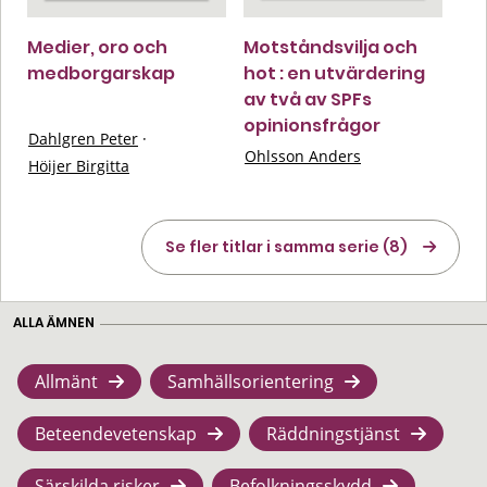
Medier, oro och
Motståndsvilja och
medborgarskap
hot : en utvärdering
av två av SPFs
opinionsfrågor
Dahlgren Peter
·
Ohlsson Anders
Höijer Birgitta
Se fler titlar i samma serie (8)
ALLA ÄMNEN
Allmänt
Samhällsorientering
Beteendevetenskap
Räddningstjänst
Särskilda risker
Befolkningsskydd