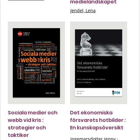
medielandskapet
Jendel, Lena
Sociala medier och
Det ekonomiska
webb vid kris :
försvarets hotbilder :
strategier och
En kunskapsöversikt
taktiker
Ingemarsdotter Jenny
·