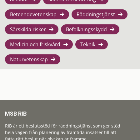
Beteendevetenskap
Räddningstjänst
Särskilda risker
Befolkningsskydd
Medicin och friskvård
Teknik
Naturvetenskap
MSB RIB
RIB är ett beslutsstöd för räddningstjänst som ger stöd
hela vägen från planering av framtida insatser till att
fatta rätt beslut när olyckan är framme.