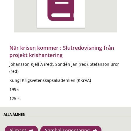
När krisen kommer : Slutredovisning från
projekt krishantering
Johansson Kjell A (red), Sondén Jan (red), Stefanson Bror
(red)
Kungl Krigsvetenskapsakademien (KKrVA)
1995
125 s.
ALLA ÄMNEN
Allmänt
Samhällsorientering