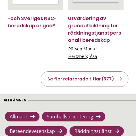
-och Sveriges NBC-
Utvärdering av
beredskap är god?
grundutbildning för
räddningstjänstpers
onal i beredskap
Pütsep Mona
·
Hertzberg Åsa
Se fler relaterade titlar (577)
ALLA ÄMNEN
Allmänt
Samhällsorientering
Beteendevetenskap
Räddningstjänst