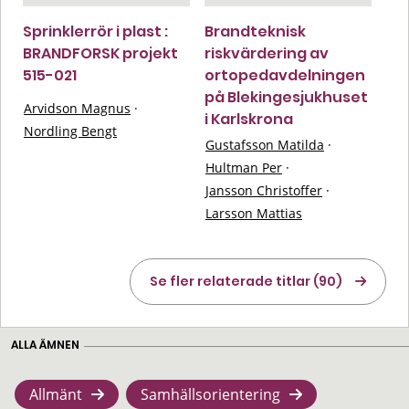
Sprinklerrör i plast :
Brandteknisk
BRANDFORSK projekt
riskvärdering av
515-021
ortopedavdelningen
på Blekingesjukhuset
Arvidson Magnus
·
i Karlskrona
Nordling Bengt
Gustafsson Matilda
·
Hultman Per
·
Jansson Christoffer
·
Larsson Mattias
Se fler relaterade titlar (90)
ALLA ÄMNEN
Allmänt
Samhällsorientering