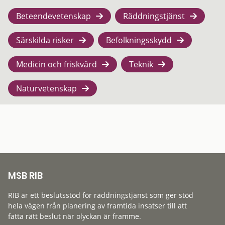
Beteendevetenskap
Räddningstjänst
Särskilda risker
Befolkningsskydd
Medicin och friskvård
Teknik
Naturvetenskap
MSB RIB
RIB är ett beslutsstöd för räddningstjänst som ger stöd
hela vägen från planering av framtida insatser till att
fatta rätt beslut när olyckan är framme.