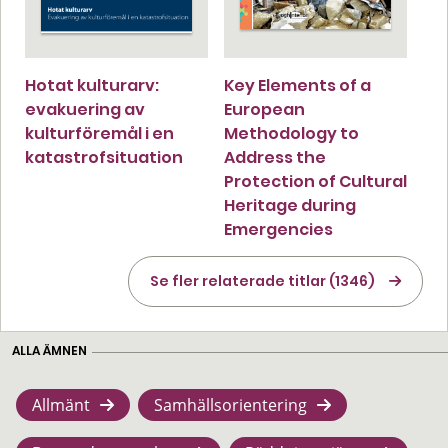
Hotat kulturarv:
Key Elements of a
evakuering av
European
kulturföremål i en
Methodology to
katastrofsituation
Address the
Protection of Cultural
Heritage during
Emergencies
Se fler relaterade titlar (1346)
ALLA ÄMNEN
Allmänt
Samhällsorientering