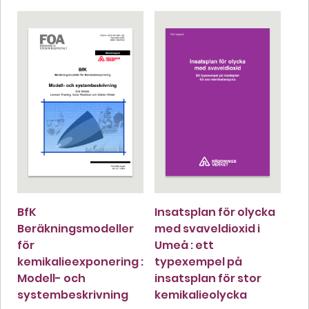
BfK
Insatsplan för olycka
Beräkningsmodeller
med svaveldioxid i
för
Umeå : ett
kemikalieexponering :
typexempel på
Modell- och
insatsplan för stor
systembeskrivning
kemikalieolycka