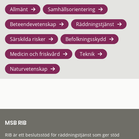
Allmänt
Samhällsorientering
Beteendevetenskap
Räddningstjänst
Särskilda risker
Befolkningsskydd
Medicin och friskvård
Teknik
Naturvetenskap
MSB RIB
RIB är ett beslutsstöd för räddningstjänst som ger stöd