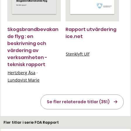
Skogsbrandbevakan
Rapport utvärdering
de flyg : en
ice.net
beskrivning och
värdering av
Stenklyft Ulf
verksamheten -
teknisk rapport
Hertzberg Åsa
·
Lundqvist Marie
Se fler relaterade titlar (351)
Fler titlar i serie FOA Rapport