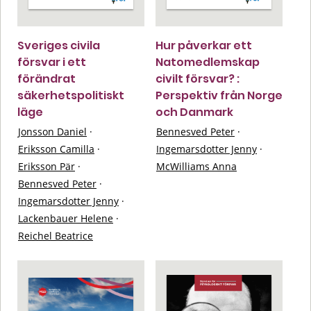
Sveriges civila
Hur påverkar ett
försvar i ett
Natomedlemskap
förändrat
civilt försvar? :
säkerhetspolitiskt
Perspektiv från Norge
läge
och Danmark
Jonsson Daniel
·
Bennesved Peter
·
Eriksson Camilla
·
Ingemarsdotter Jenny
·
Eriksson Pär
·
McWilliams Anna
Bennesved Peter
·
Ingemarsdotter Jenny
·
Lackenbauer Helene
·
Reichel Beatrice