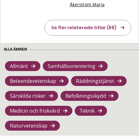
Åkerström Marja
Se fler relaterade titlar (69)
ALLA ÄMNEN
Allmänt
Samhällsorientering
Beteendevetenskap
Räddningstjänst
Särskilda risker
Befolkningsskydd
Medicin och friskvård
Teknik
Naturvetenskap