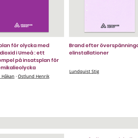
plan för olycka med
Brand efter överspänninga
dioxid i Umeå : ett
elinstallationer
mpel på insatsplan för
emikalieolycka
Lundquist Stig
n Håkan
·
Östlund Henrik