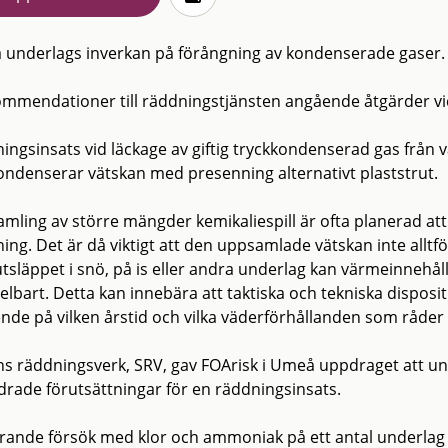
ka underlags inverkan på förångning av kondenserade gaser.
ommendationer till räddningstjänsten angående åtgärder vid
ingsinsats vid läckage av giftig tryckkondenserad gas från v
ondenserar vätskan med presenning alternativt plaststrut.
mling av större mängder kemikaliespill är ofta planerad a
ning. Det är då viktigt att den uppsamlade vätskan inte alltf
utsläppet i snö, på is eller andra underlag kan värmeinnehål
lbart. Detta kan innebära att taktiska och tekniska dispositi
nde på vilken årstid och vilka väderförhållanden som råder 
ns räddningsverk, SRV, gav FOArisk i Umeå uppdraget att u
drade förutsättningar för en räddningsinsats.
rande försök med klor och ammoniak på ett antal underlag