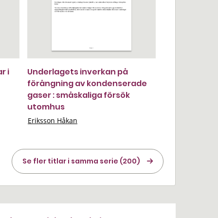
r i
Underlagets inverkan på
förångning av kondenserade
gaser : småskaliga försök
utomhus
Eriksson Håkan
Se fler titlar i samma serie (200)