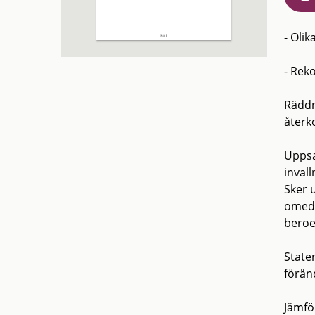
- Oli
- Rek
Räddn
återk
Uppsa
invall
Sker 
omede
beroe
State
förän
Jämfö