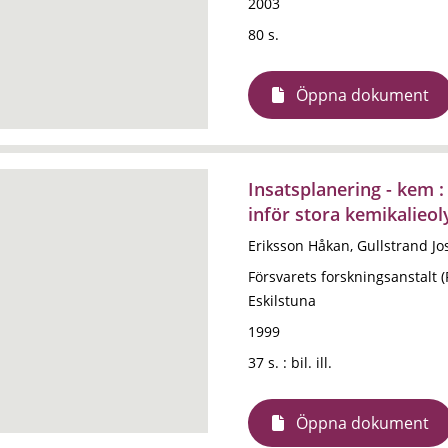
2003
80 s.
Öppna dokument
Insatsplanering - kem :
inför stora kemikalieol
Eriksson Håkan, Gullstrand Jo
Försvarets forskningsanstalt 
Eskilstuna
1999
37 s. : bil. ill.
Öppna dokument