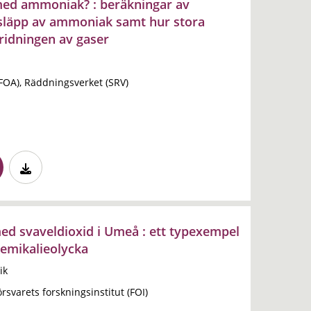
l med ammoniak? : beräkningar av
tsläpp av ammoniak samt hur stora
ridningen av gaser
(FOA), Räddningsverket (SRV)
med svaveldioxid i Umeå : ett typexempel
kemikalieolycka
ik
rsvarets forskningsinstitut (FOI)