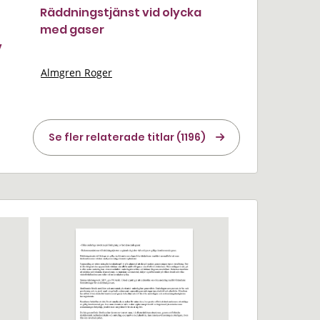
Räddningstjänst vid olycka
med gaser
v
Almgren Roger
Se fler relaterade titlar (1196)