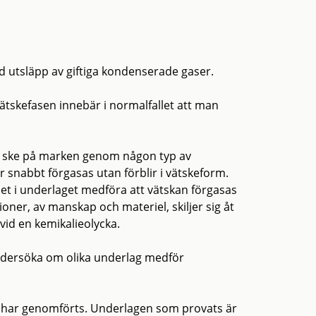
 utsläpp av giftiga kondenserade gaser.
ätskefasen innebär i normalfallet att man
tt ske på marken genom någon typ av
ör snabbt förgasas utan förblir i vätskeform.
let i underlaget medföra att vätskan förgasas
oner, av manskap och materiel, skiljer sig åt
vid en kemikalieolycka.
ndersöka om olika underlag medför
 har genomförts. Underlagen som provats är