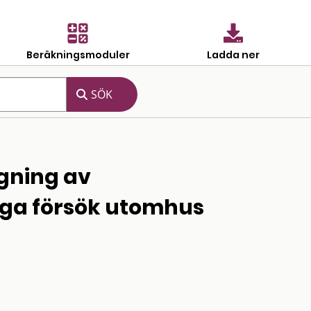
Beräkningsmoduler
Ladda ner
gning av
iga försök utomhus