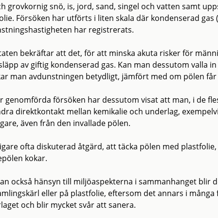
och grovkornig snö, is, jord, sand, singel och vatten samt u
olie. Försöken har utförts i liten skala där kondenserad gas (
stningshastigheten har registrerats.
aten bekräftar att det, för att minska akuta risker för männ
tsläpp av giftig kondenserad gas. Kan man dessutom valla i
ar man avdunstningen betydligt, jämfört med om pölen får br
r genomförda försöken har dessutom visat att man, i de fle
ndra direktkontakt mellan kemikalie och underlag, exempelv
igare, även från den invallade pölen.
digare ofta diskuterad åtgärd, att täcka pölen med plastfoli
epölen kokar.
an också hänsyn till miljöaspekterna i sammanhanget blir de
lingskärl eller på plastfolie, eftersom det annars i många f
laget och blir mycket svår att sanera.