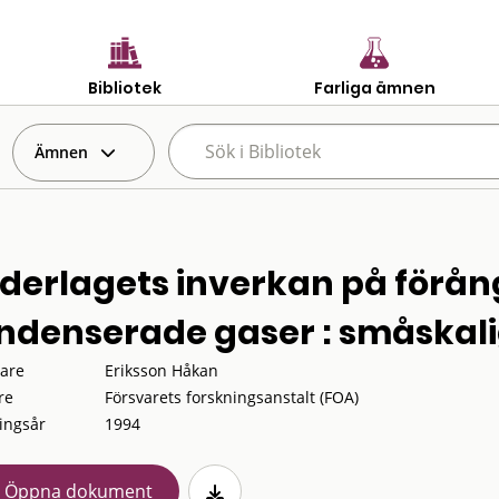
Bibliotek
Farliga ämnen
Ämnen
derlagets inverkan på förån
ndenserade gaser : småskal
tare
Eriksson Håkan
re
Försvarets forskningsanstalt (FOA)
ingsår
1994
Öppna dokument