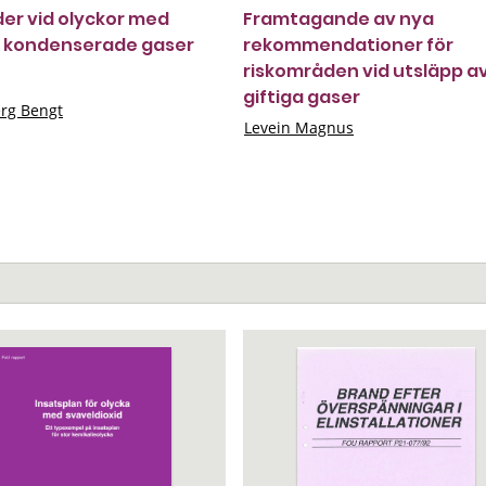
er vid olyckor med
Framtagande av nya
a kondenserade gaser
rekommendationer för
riskområden vid utsläpp a
giftiga gaser
erg Bengt
Levein Magnus