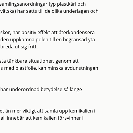
ppsamlingsanordningar typ plastkärl och
vätska) har satts till de olika underlagen och
iskor, har positiv effekt att återkondensera
n den uppkomna pölen till en begränsad yta
eda ut sig fritt.
sta tänkbara situationer, genom att
is med plastfolie, kan minska avdunstningen
e, har underordnad betydelse så länge
t än mer viktigt att samla upp kemikalien i
all innebär att kemikalien försvinner i