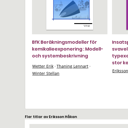
BfK Beräkningsmodeller för
Insats
kemikalieexponering : Modell-
svavel
och systembeskrivning
typexe
stor k
Wetter Erik
·
Thaning Lennart
·
Eriksso
Winter Stellan
Fler titlar av Eriksson Håkan