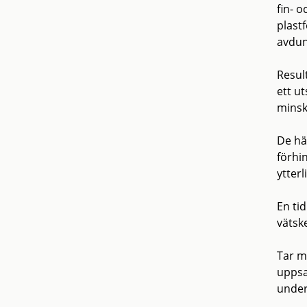
fin- 
plastf
avdun
Result
ett u
minsk
De hä
förhi
ytterl
En ti
vätsk
Tar m
uppsam
under