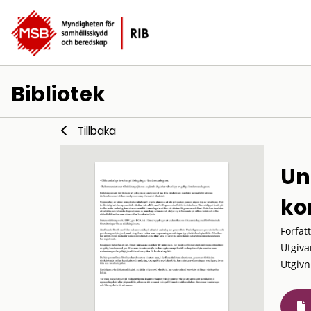
Bibliotek
Tillbaka
Un
ko
Förfat
Utgiva
Utgivn