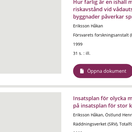
Hur farlig är en ishal
riskavstånd vid vådau
byggnader påverkar sp
Eriksson Håkan
Försvarets forskningsanstalt 
1999
31 s. : ill.
Öppna dokument
Insatsplan för olycka 
på insatsplan för stor 
Eriksson Håkan, Östlund Henr
Räddningsverket (SRV), Totalfö