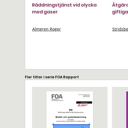
Räddningstjänst vid olycka
Åtgärd
med gaser
giftig
Almgren Roger
Stridsb
Fler titlar i serie FOA Rapport