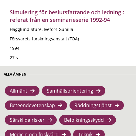
Simulering för beslutsfattande och ledning :
referat från en seminarieserie 1992-94
Hägglund Sture, Ivefors Gunilla
Försvarets forskningsanstalt (FOA)
1994
27 s
ALLA ÄMNEN
Allmänt
Samhällsorientering
Beteendevetenskap
Räddningstjänst
Särskilda risker
Befolkningsskydd
Medicin och friskvård
Teknik