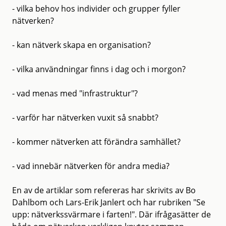
- vilka behov hos individer och grupper fyller
nätverken?
- kan nätverk skapa en organisation?
- vilka användningar finns i dag och i morgon?
- vad menas med "infrastruktur"?
- varför har nätverken vuxit så snabbt?
- kommer nätverken att förändra samhället?
- vad innebär nätverken för andra media?
En av de artiklar som refereras har skrivits av Bo
Dahlbom och Lars-Erik Janlert och har rubriken "Se
upp: nätverkssvärmare i farten!". Där ifrågasätter de