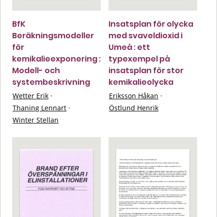
BfK
Insatsplan för olycka
Beräkningsmodeller
med svaveldioxid i
för
Umeå : ett
kemikalieexponering :
typexempel på
Modell- och
insatsplan för stor
systembeskrivning
kemikalieolycka
Wetter Erik
·
Eriksson Håkan
·
Thaning Lennart
·
Östlund Henrik
Winter Stellan