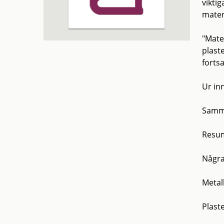
vikti
mater
"Mate
plast
forts
Ur inn
Samma
Resum
Några
Metal
Plast