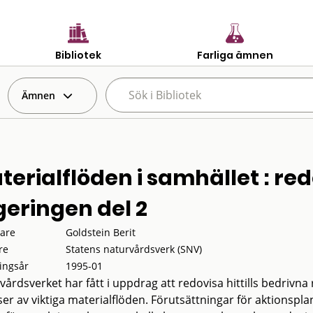
Bibliotek
Farliga ämnen
Ämnen
terialflöden i samhället : redo
geringen del 2
tare
Goldstein Berit
re
Statens naturvårdsverk (SNV)
ingsår
1995-01
vårdsverket har fått i uppdrag att redovisa hittills bedriv
ser av viktiga materialflöden. Förutsättningar för aktionspl