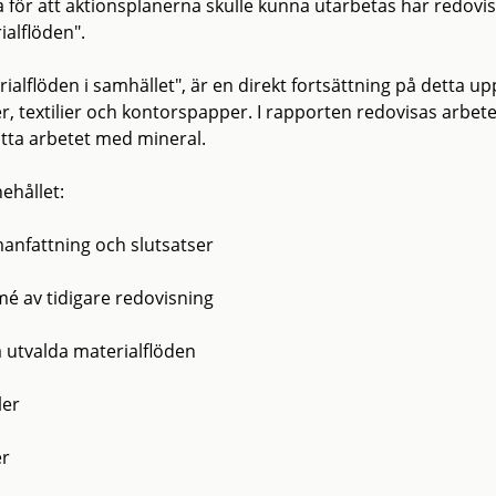
ga för att aktionsplanerna skulle kunna utarbetas har redovis
ialflöden".
rialflöden i samhället", är en direkt fortsättning på detta u
er, textilier och kontorspapper. I rapporten redovisas arbet
atta arbetet med mineral.
ehållet:
nfattning och slutsatser
é av tidigare redovisning
 utvalda materialflöden
ler
er