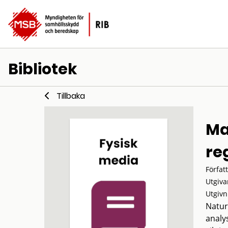
Bibliotek
Tillbaka
Ma
re
Förfat
Utgiva
Utgivn
Natur
analy