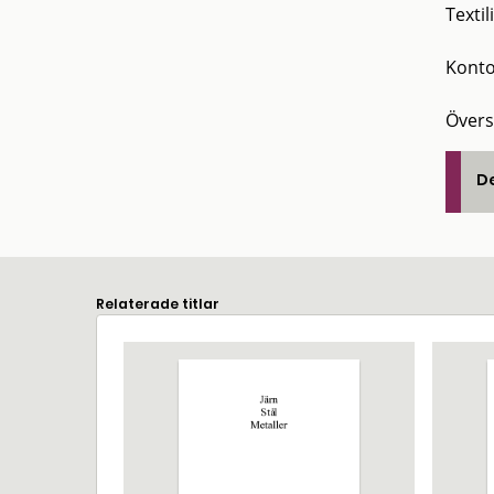
Textil
Kont
Översi
De
Relaterade titlar