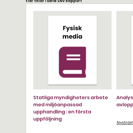
Fler titlar i serie SNV Rapport
Statliga myndigheters arbete
Analys
med miljöanpassad
avlop
upphandling : en första
uppföljning
Nyström