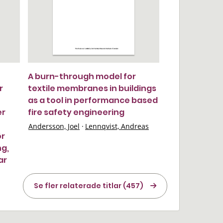
A burn-through model for
r
textile membranes in buildings
as a tool in performance based
er
fire safety engineering
Andersson, Joel
·
Lennqvist, Andreas
ör
ng,
ar
Se fler relaterade titlar (457)