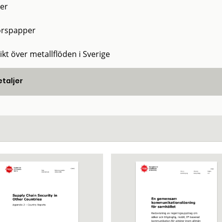
ier
orspapper
kt över metallflöden i Sverige
taljer