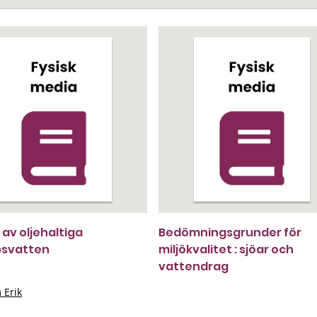
 av oljehaltiga
Bedömningsgrunder för
psvatten
miljökvalitet : sjöar och
vattendrag
 Erik