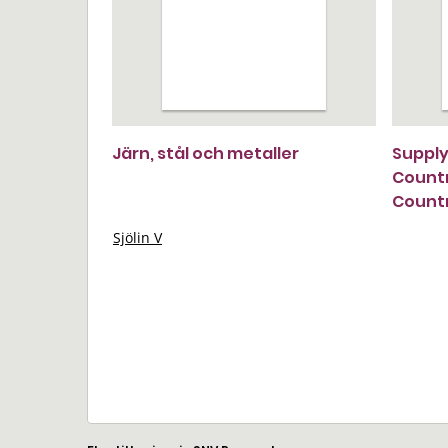
Järn, stål och metaller
Supply
Countr
Countr
Sjölin V