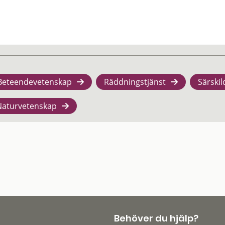
Beteendevetenskap
Räddningstjänst
Särskil
Naturvetenskap
Behöver du hjälp?