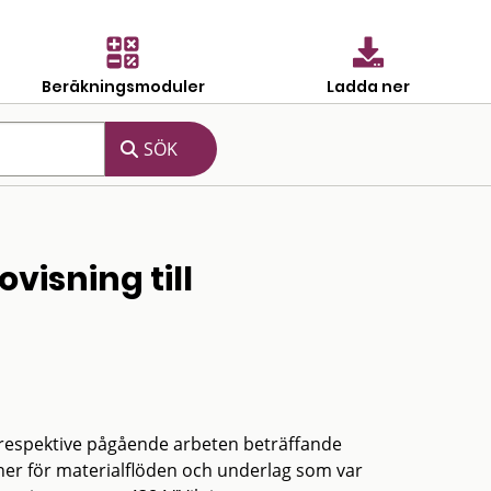
Beräkningsmoduler
Ladda ner
visning till
na respektive pågående arbeten beträffande
aner för materialflöden och underlag som var