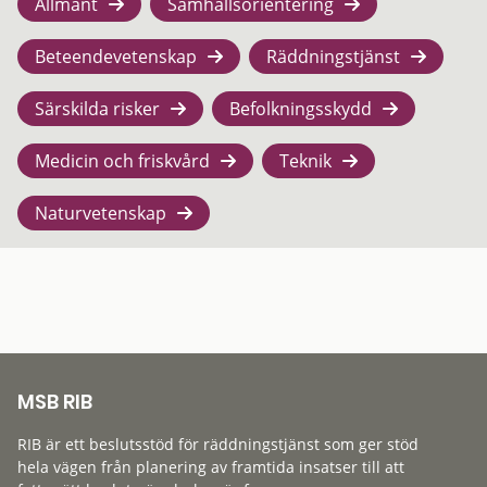
Allmänt
Samhällsorientering
Beteendevetenskap
Räddningstjänst
Särskilda risker
Befolkningsskydd
Medicin och friskvård
Teknik
Naturvetenskap
MSB RIB
RIB är ett beslutsstöd för räddningstjänst som ger stöd
hela vägen från planering av framtida insatser till att