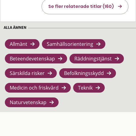
Se fler relaterade titlar (160)
ALLA ÄMNEN
Allmänt
Samhällsorientering
Beteendevetenskap
Räddningstjänst
Särskilda risker
Befolkningsskydd
Medicin och friskvård
Teknik
Naturvetenskap