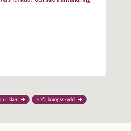
da risker
Befolkningsskydd