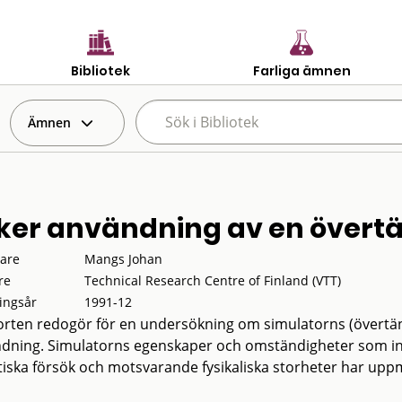
Bibliotek
Farliga ämnen
Ämnen
ker användning av en övert
tare
Mangs Johan
re
Technical Research Centre of Finland (VTT)
ingsår
1991-12
rten redogör för en undersökning om simulatorns (övertän
dning. Simulatorns egenskaper och omständigheter som inv
stiska försök och motsvarande fysikaliska storheter har upp