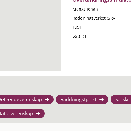
Mangs Johan
Räddningsverket (SRV)
1991
55 s. : ill.
Beteendevetenskap
Räddningstjänst
Särskil
Naturvetenskap