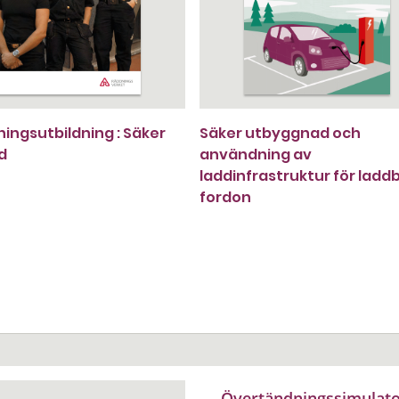
ningsutbildning : Säker
Säker utbyggnad och
d
användning av
laddinfrastruktur för ladd
fordon
Övertändningssimulato