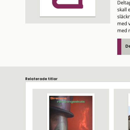
Delta
skall 
släck
med v
med r
De
Relaterade titlar