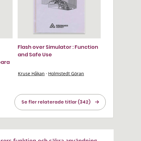
Flash over Simulator : Function
and Safe Use
bara
Kruse Håkan
·
Holmstedt Göran
Se fler relaterade titlar (342)
rers funktion och säkra användning