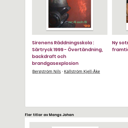
Sirenens Räddningsskola :
Ny sot
Särtryck 1999 - Övertändning,
framti
backdraft och
brandgasexplosion
Bergström Nils
·
Källström Kjell-Åke
Fler titlar av Mangs Johan