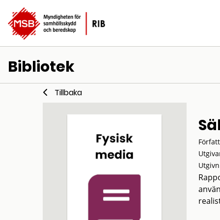
Bibliotek
Tillbaka
Sä
Förfat
Utgiva
Utgivn
Rappo
använ
reali