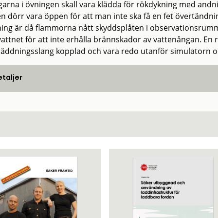
garna i övningen skall vara klädda för rökdykning med and
en dörr vara öppen för att man inte ska få en fet övertändni
ning är då flammorna nått skyddsplåten i observationsrumm
attnet för att inte erhålla brännskador av vattenångan. En
äddningsslang kopplad och vara redo utanför simulatorn om
taljer