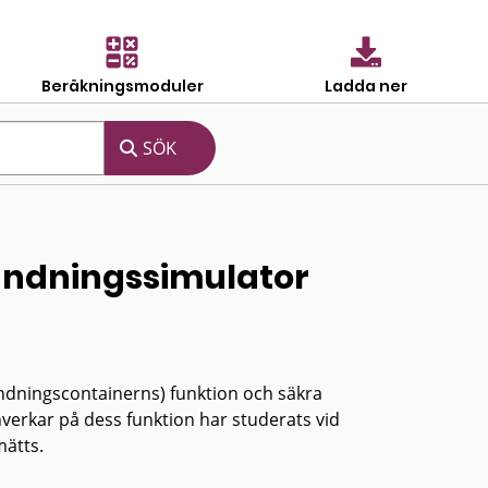
Beräkningsmoduler
Ladda ner
ändningssimulator
dningscontainerns) funktion och säkra
erkar på dess funktion har studerats vid
mätts.