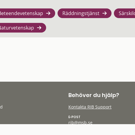
Beteendevetenskap
Räddningstjänst
Särskil
Naturvetenskap
Behöver du hjälp?
öd
Kontakta RIB Support
E-POST
rib@msb.se