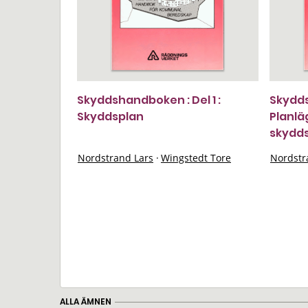
Skyddshandboken : Del 1 :
Skydds
Skyddsplan
Planlä
skydd
Nordstrand Lars
·
Wingstedt Tore
Nordstr
ALLA ÄMNEN