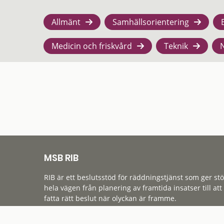
Allmänt
Samhällsorientering
Medicin och friskvård
Teknik
MSB RIB
RIB är ett beslutsstöd för räddningstjänst som ger st
hela vägen från planering av framtida insatser till att
fatta rätt beslut när olyckan är framme.
Tillgänglighet
Cookies