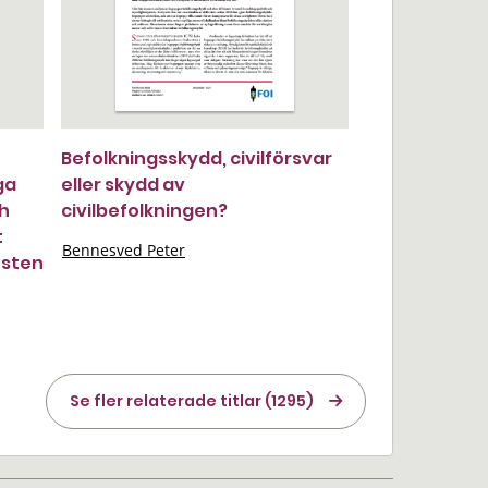
Befolkningsskydd, civilförsvar
iga
eller skydd av
ch
civilbefolkningen?
t
Bennesved Peter
östen
Se fler relaterade titlar (1295)