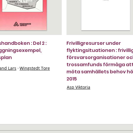
handboken : Del 2 :
Frivilligresurser under
ggningsexempel,
flyktingsituationen : frivill
splan
försvarsorganisationer o
trossamfunds förmåga at
and Lars
·
Wingstedt Tore
möta samhällets behov h
2015
Asp Viktoria