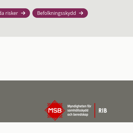
da risker
Befolkningsskydd