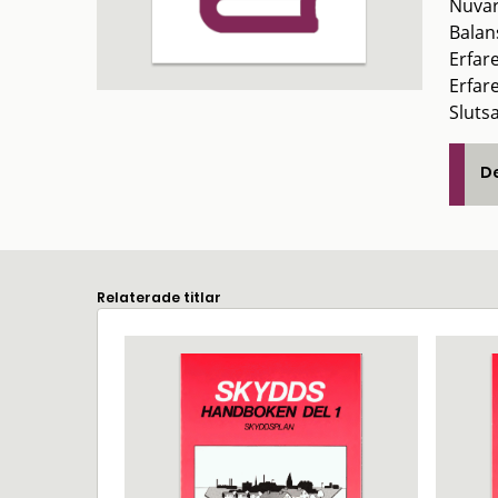
Nuvar
Balan
Erfar
Erfare
Sluts
De
Relaterade titlar